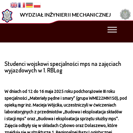
–
Studenci
WYDZIAŁ INŻYNIERII MECHANICZNEJ
wojskowi
specjalności
mps
na
zajęciach
wyjazdowych
w 1. RBLog
Studenci wojskowi specjalności mps na zajęciach
wyjazdowych w 1. RBLog
W dniach od 12 do 16 maja 2025 roku podchorążowie III roku
specjalności „Materiały pędne i smary” (grupa WME22MN1S0), pod
opieką mgr inż. Macieja Wójcika, uczestniczyli w ćwiczeniach
laboratoryjnych z przedmiotów „Budowa i eksploatacja składów
i stacji mps” oraz „Budowa i eksploatacja sprzętu służby mps”.
Zajęcia odbyły się w składach Cybowo oraz Dolaszewo, które
znajdują się w strukturze 1. Regionalnej Bazy Logistycznej