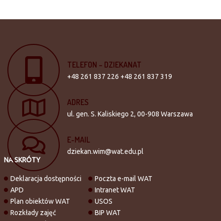
TELEFON
–
DZIEKANAT
+48 261 837 226 +48 261 837 319
ADRES
ul. gen. S. Kaliskiego 2, 00-908 Warszawa
E-MAIL
dziekan.wim@wat.edu.pl
NA SKRÓTY
Deklaracja dostępności
Poczta e-mail WAT
APD
Intranet WAT
Plan obiektów WAT
USOS
Rozkłady zajęć
BIP WAT