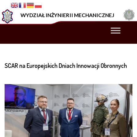
–
SCAR
WYDZIAŁ INŻYNIERII MECHANICZNEJ
na
Europejskich
Dniach
Innowacji
Obronnych
SCAR na Europejskich Dniach Innowacji Obronnych