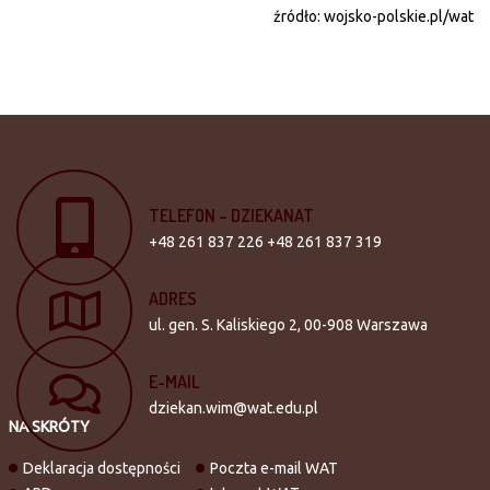
źródło: wojsko-polskie.pl/wat
TELEFON
–
DZIEKANAT
+48 261 837 226 +48 261 837 319
ADRES
ul. gen. S. Kaliskiego 2, 00-908 Warszawa
E-MAIL
dziekan.wim@wat.edu.pl
NA SKRÓTY
Deklaracja dostępności
Poczta e-mail WAT