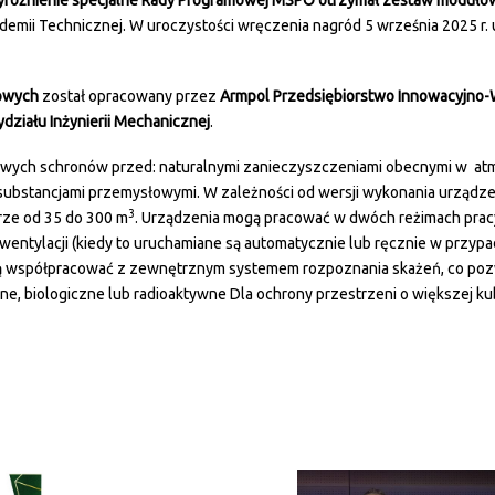
różnienie specjalne Rady Programowej MSPO otrzymał zestaw modułow
mii Technicznej. W uroczystości wręczenia nagród 5 września 2025 r. u
nowych
został opracowany przez
Armpol Przedsiębiorstwo Innowacyjno-W
działu Inżynierii Mechanicznej
.
wych schronów przed: naturalnymi zanieczyszczeniami obecnymi w atmo
ubstancjami przemysłowymi. W zależności od wersji wykonania urządze
3
ze od 35 do 300 m
. Urządzenia mogą pracować w dwóch reżimach pracy
entylacji (kiedy to uruchamiane są automatycznie lub ręcznie w przypad
gą współpracować z zewnętrznym systemem rozpoznania skażeń, co pozwa
e, biologiczne lub radioaktywne Dla ochrony przestrzeni o większej ku