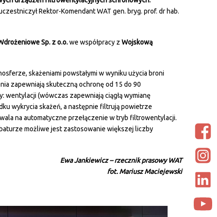
ych urządzeń filtrowentylacyjnych schronowych.
czestniczył Rektor-Komendant WAT gen. bryg. prof. dr hab.
drożeniowe Sp. z o.o.
we współpracy z
Wojskową
sferze, skażeniami powstałymi w wyniku użycia broni
nia zapewniają skuteczną ochronę od 15 do 90
: wentylacji (wówczas zapewniają ciągłą wymianę
ku wykrycia skażeń, a następnie filtrują powietrze
la na automatyczne przełączenie w tryb filtrowentylacji.
baturze możliwe jest zastosowanie większej liczby
Ewa Jankiewicz –
rzecznik prasowy WAT
fot. Mariusz Maciejewski