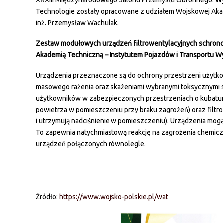
XXXIII Międzynarodowego Salonu Przemysłu Obronnego.
Wy
Technologie zostały opracowane z udziałem Wojskowej Akade
inż. Przemysław Wachulak.
Zestaw modułowych urządzeń filtrowentylacyjnych schro
Akademią Techniczną – Instytutem Pojazdów i Transportu Wy
Urządzenia przeznaczone są do ochrony przestrzeni użytko
masowego rażenia oraz skażeniami wybranymi toksycznymi s
użytkowników w zabezpieczonych przestrzeniach o kubatur
powietrza w pomieszczeniu przy braku zagrożeń) oraz filtrow
i utrzymują nadciśnienie w pomieszczeniu). Urządzenia mo
To zapewnia natychmiastową reakcję na zagrożenia chemiczn
urządzeń połączonych równolegle.
Źródło:
https://www.wojsko-polskie.pl/wat