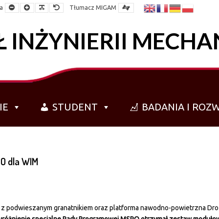
Mniejsza
Większa
Czytelna
Domyślna
a
Tłumacz MIGAM
czcionka
czcionka
czcionka
czcionka
 INŻYNIERII MECHA
IE
STUDENT
BADANIA I ROZ
O dla WIM
 z podwieszanym granatnikiem oraz platforma nawodno-powietrzna Dr