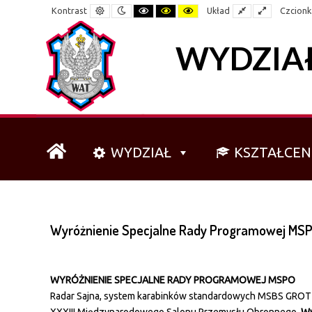
–
Tryb
Tryb
Czarno-
Czarno-
Żółto-
Domyślny
Szeroki
Kontrast
Układ
Czcionk
dzienny
nocny
biały
żółty
czarny
Wyróżnienie
Specjalne
WYDZIAŁ
Rady
Programowej
MSPO
dla
WIM
WYDZIAŁ
KSZTAŁCEN
Wyróżnienie Specjalne Rady Programowej MSP
WYRÓŻNIENIE SPECJALNE RADY PROGRAMOWEJ MSPO
Radar Sajna, system karabinków standardowych MSBS GROT