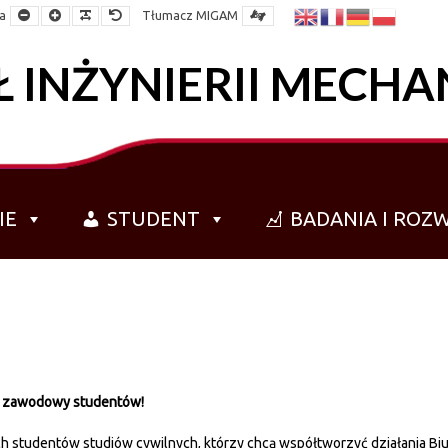
Mniejsza
Większa
Czytelna
Domyślna
a
Tłumacz MIGAM
czcionka
czcionka
czcionka
czcionka
 INŻYNIERII MECHA
IE
STUDENT
BADANIA I ROZ
ój zawodowy studentów!
h studentów studiów cywilnych, którzy chcą współtworzyć działania Biu