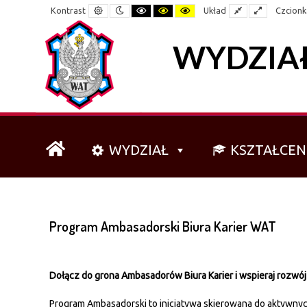
–
Tryb
Tryb
Czarno-
Czarno-
Żółto-
Domyślny
Szeroki
Kontrast
Układ
Czcionk
dzienny
nocny
biały
żółty
czarny
Program
Ambasadorski
WYDZIAŁ
Biura
Karier
WAT
WYDZIAŁ
KSZTAŁCEN
Program Ambasadorski Biura Karier WAT
Dołącz do grona Ambasadorów Biura Karier i wspieraj rozw
Program Ambasadorski to inicjatywa skierowana do aktywnyc