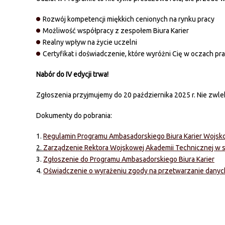
Rozwój kompetencji miękkich cenionych na rynku pracy
Możliwość współpracy z zespołem Biura Karier
Realny wpływ na życie uczelni
Certyfikat i doświadczenie, które wyróżni Cię w oczach 
Nabór do IV edycji trwa!
Zgłoszenia przyjmujemy do 20 października 2025 r. Nie zwlek
Dokumenty do pobrania:
1.
Regulamin Programu Ambasadorskiego Biura Karier Wojsk
2.
Zarządzenie Rektora Wojskowej Akademii Technicznej w 
3.
Zgłoszenie do Programu Ambasadorskiego Biura Karier
4.
Oświadczenie o wyrażeniu zgody na przetwarzanie dany