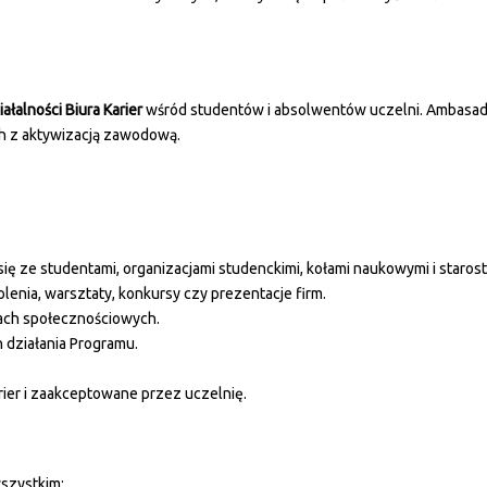
łalności Biura Karier
wśród studentów i absolwentów uczelni. Ambasado
ch z aktywizacją zawodową.
się ze studentami, organizacjami studenckimi, kołami naukowymi i starost
olenia, warsztaty, konkursy czy prezentacje firm.
diach społecznościowych.
działania Programu.
.
rier i zaakceptowane przez uczelnię.
wszystkim: