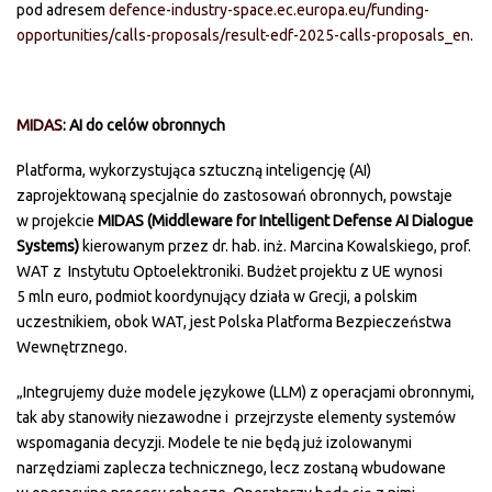
pod adresem
defence-industry-space.ec.europa.eu/funding-
opportunities/calls-proposals/result-edf-2025-calls-proposals_en
.
MIDAS
: AI do celów obronnych
Platforma, wykorzystująca sztuczną inteligencję (AI)
zaprojektowaną specjalnie do zastosowań obronnych, powstaje
w projekcie
MIDAS (Middleware for Intelligent Defense AI Dialogue
Systems)
kierowanym przez dr. hab. inż. Marcina Kowalskiego, prof.
WAT z Instytutu Optoelektroniki. Budżet projektu z UE wynosi
5 mln euro, podmiot koordynujący działa w Grecji, a polskim
uczestnikiem, obok WAT, jest Polska Platforma Bezpieczeństwa
Wewnętrznego.
„Integrujemy duże modele językowe (LLM) z operacjami obronnymi,
tak aby stanowiły niezawodne i przejrzyste elementy systemów
wspomagania decyzji. Modele te nie będą już izolowanymi
narzędziami zaplecza technicznego, lecz zostaną wbudowane