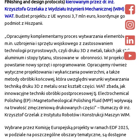
FINishing and design protocols)
kierowanym przez dr. inż.
Krzysztofa Grzelaka z Wydziału Inżynierii Mechanicznej (WIM)
WAT.
Budżet projektu z UE wynosi 3,7 mln euro, koordynuje go
podmiot z Hiszpanii.
„Opracujemy komplementarny proces wytwarzania elementów
m.in. uzbrojenia i sprzętu wojskowego z zastosowaniem
technologii przyrostowych, czyli druku 3D z metali, takich jak stal,
aluminium i stopy tytanu, stosowane w obronności. W projekcie
powstanie nowy sprzęt i oprogramowanie. Opracujemy również
wytyczne projektowania i wykańczania powierzchni, a także
metody obróbki końcowej, która uwzględni warunki wytwarzania
techniką druku 3D z metalu oraz kształt części. WAT zbada, jak
innowacyjne techniki obróbki postprocesowej tj. Electrochemical
Polishing (EP) i Magnetorheological Polishing Fluid (MPF) wpływają
na trwałość zmęczeniową drukowanych części” – tłumaczy dr inż.
Krzysztof Grzelak z Instytutu Robotów i Konstrukcji Maszyn WIM.
Wybrane przez Komisję Europejską projekty w ramach EDF 2025,
w podziale na poszczególne obszary tematyczne, są dostępne