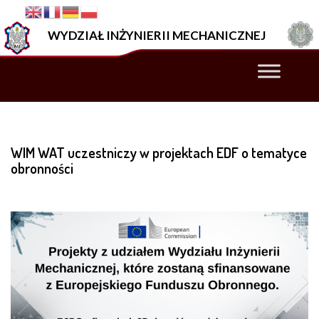
–
WIM
WYDZIAŁ INŻYNIERII MECHANICZNEJ
WAT
uczestniczy
w projektach
EDF
o
tematyce
obronności
WIM WAT uczestniczy w projektach EDF o tematyce
obronności