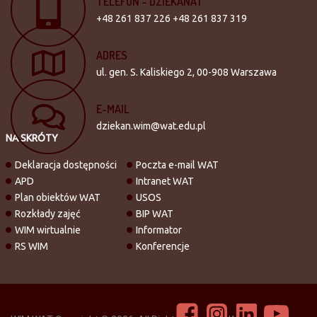
TELEFON
–
DZIEKANAT
+48 261 837 226 +48 261 837 319
ADRES
ul. gen. S. Kaliskiego 2, 00-908 Warszawa
E-MAIL
dziekan.wim@wat.edu.pl
NA SKRÓTY
Deklaracja dostępności
Poczta e-mail WAT
APD
Intranet WAT
Plan obiektów WAT
USOS
Rozkłady zajęć
BIP WAT
WIM wirtualnie
Informator
RS WIM
Konferencje