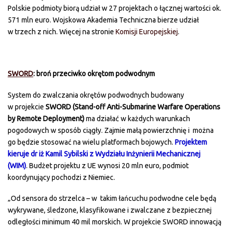
Polskie podmioty biorą udział w 27 projektach o łącznej wartości ok.
571 mln euro. Wojskowa Akademia Techniczna bierze udział
w trzech z nich. Więcej na stronie
Komisji Europejskiej
.
SWORD
: broń przeciwko okrętom podwodnym
System do zwalczania okrętów podwodnych budowany
w projekcie
SWORD (Stand-off Anti-Submarine Warfare Operations
by Remote Deployment)
ma działać w każdych warunkach
pogodowych w sposób ciągły. Zajmie małą powierzchnię i można
go będzie stosować na wielu platformach bojowych.
Projektem
kieruje dr iż Kamil Sybilski z Wydziału Inżynierii Mechanicznej
(WIM)
. Budżet projektu z UE wynosi 20 mln euro, podmiot
koordynujący pochodzi z Niemiec.
„Od sensora do strzelca – w takim łańcuchu podwodne cele będą
wykrywane, śledzone, klasyfikowane i zwalczane z bezpiecznej
odległości minimum 40 mil morskich. W projekcie SWORD innowacją