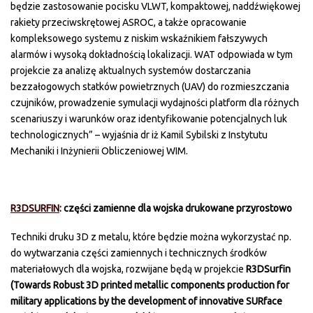
będzie zastosowanie pocisku VLWT, kompaktowej, naddźwiękowej
rakiety przeciwskrętowej ASROC, a także opracowanie
kompleksowego systemu z niskim wskaźnikiem fałszywych
alarmów i wysoką dokładnością lokalizacji. WAT odpowiada w tym
projekcie za analizę aktualnych systemów dostarczania
bezzałogowych statków powietrznych (UAV) do rozmieszczania
czujników, prowadzenie symulacji wydajności platform dla różnych
scenariuszy i warunków oraz identyfikowanie potencjalnych luk
technologicznych” – wyjaśnia dr iż Kamil Sybilski z Instytutu
Mechaniki i Inżynierii Obliczeniowej WIM.
R3DSURFIN
: części zamienne dla wojska drukowane przyrostowo
Techniki druku 3D z metalu, które będzie można wykorzystać np.
do wytwarzania części zamiennych i technicznych środków
materiałowych dla wojska, rozwijane będą w projekcie
R3DSurfin
(Towards Robust 3D printed metallic components production for
military applications by the development of innovative SURface